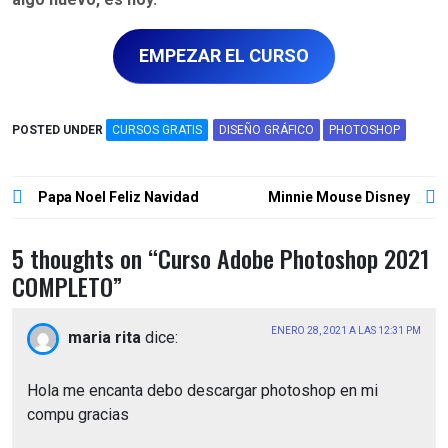
EMPEZAR EL CURSO
POSTED UNDER
CURSOS GRATIS
DISEÑO GRÁFICO
PHOTOSHOP
Navegación
Papa Noel Feliz Navidad
Minnie Mouse Disney
de
entradas
5 thoughts on “
Curso Adobe Photoshop 2021
COMPLETO
”
ENERO 28, 2021 A LAS 12:31 PM
maria rita
dice:
Hola me encanta debo descargar photoshop en mi
compu gracias