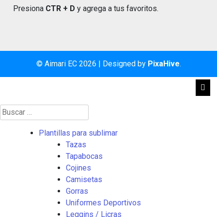
Presiona
CTR + D
y agrega a tus favoritos.
© Aimari EC 2026
|
Designed by
PixaHive
.
Buscar:
Plantillas para sublimar
Tazas
Tapabocas
Cojines
Camisetas
Gorras
Uniformes Deportivos
Leggins / Licras