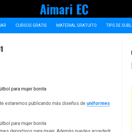
Aimari EC
MAR
CURSOS GRATIS
MATERIAL GRATUITO
TIPS DE SUB
01
nte estaremos publicando más diseños de
uniformes
rmes deportivos para mujer. Además puedes accededr