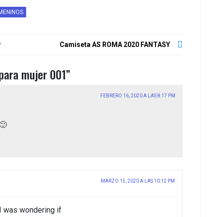
MENINOS
y
Camiseta AS ROMA 2020 FANTASY
para mujer 001
”
FEBRERO 16, 2020 A LAS 8:17 PM
 🙂
MARZO 15, 2020 A LAS 10:12 PM
 I was wondering if