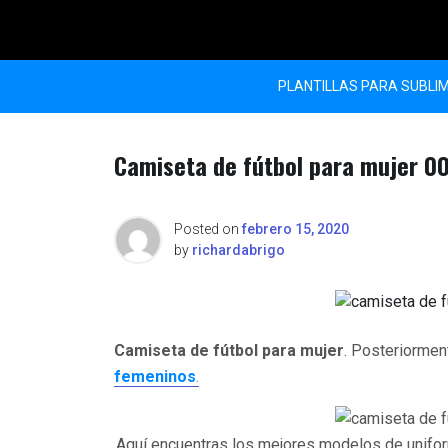
Skip
to
content
PLANTILLAS PARA SUBLI
Camiseta de fútbol para mujer 0
Posted on
febrero 15, 2020
by
richardabrigo
Camiseta de fútbol para mujer
. Posteriorme
femeninos
.
Aquí encuentras los mejores modelos de unifo