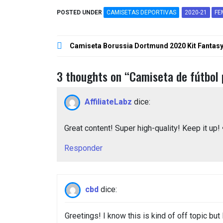
POSTED UNDER
CAMISETAS DEPORTIVAS
2020-21
FE
Navegación
Camiseta Borussia Dortmund 2020 Kit Fantas
de
entradas
3 thoughts on “
Camiseta de fútbol 
AffiliateLabz
dice:
Great content! Super high-quality! Keep it up!
Responder
cbd
dice:
Greetings! I know this is kind of off topic but