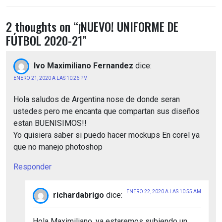
de
entradas
2 thoughts on “
¡NUEVO! UNIFORME DE
FÚTBOL 2020-21
”
Ivo Maximiliano Fernandez
dice:
ENERO 21, 2020 A LAS 10:26 PM
Hola saludos de Argentina nose de donde seran
ustedes pero me encanta que compartan sus diseños
estan BUENISIMOS!!
Yo quisiera saber si puedo hacer mockups En corel ya
que no manejo photoshop
Responder
ENERO 22, 2020 A LAS 10:55 AM
richardabrigo
dice:
Hola Maximiliano, ya estaremos subiendo un