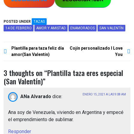
POSTED UNDER
TAZAS
14 DE FEBRERO
AMOR Y AMISTAD
ENAMORADOS
SAN VALENTÍN
Navegación
Plantilla para taza feliz día
Cojín personalizado I Love
de
amor(San Valentín)
You
entradas
3 thoughts on “
Plantilla taza eres especial
(San Valentín)
”
ENERO 15, 2021 A LAS 9:08 AM
ANa Alvarado
dice:
Ana soy de Venezuela, viviendo en Argentina y empecé
el emprendimiento de sublimar.
Responder