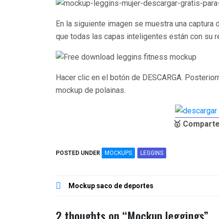
En la siguiente imagen se muestra una captura d
que todas las capas inteligentes están con su 
Hacer clic en el botón de DESCARGA. Posteriorme
mockup de polainas.
🥇 Comparte
POSTED UNDER
MOCKUPS
LEGGINS
Navegación
Mockup saco de deportes
de
entradas
2 thoughts on “
Mockup leggings
”