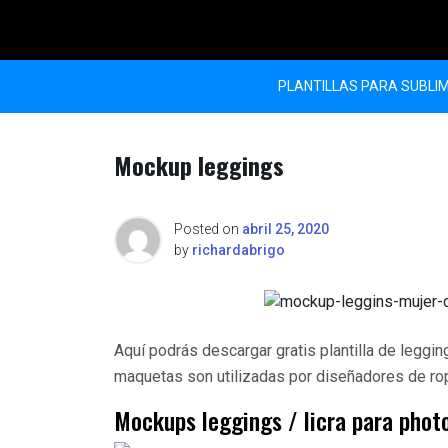
Skip
to
content
PLANTILLAS PARA SUBLI
Mockup leggings
Posted on
abril 25, 2020
by
richardabrigo
Aquí podrás descargar gratis plantilla de leggi
maquetas son utilizadas por diseñadores de rop
Mockups leggings / licra para phot