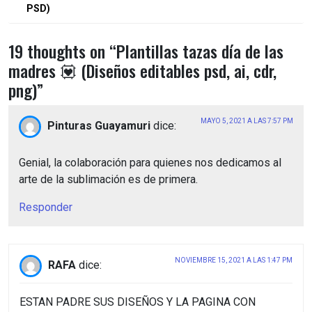
de
PSD)
entradas
19 thoughts on “
Plantillas tazas día de las
madres 💟 (Diseños editables psd, ai, cdr,
png)
”
MAYO 5, 2021 A LAS 7:57 PM
Pinturas Guayamuri
dice:
Genial, la colaboración para quienes nos dedicamos al
arte de la sublimación es de primera.
Responder
NOVIEMBRE 15, 2021 A LAS 1:47 PM
RAFA
dice:
ESTAN PADRE SUS DISEÑOS Y LA PAGINA CON