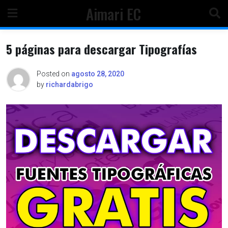
Skip
Aimari EC
to
content
5 páginas para descargar Tipografías
Posted on
agosto 28, 2020
by
richardabrigo