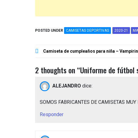
POSTED UNDER
CAMISETAS DEPORTIVAS
2020-21
MA
Navegación
Camiseta de cumpleaños para niña – Vampiri
de
entradas
2 thoughts on “
Uniforme de fútbol 
ALEJANDRO
dice:
SOMOS FABRICANTES DE CAMISETAS MUY 
Responder