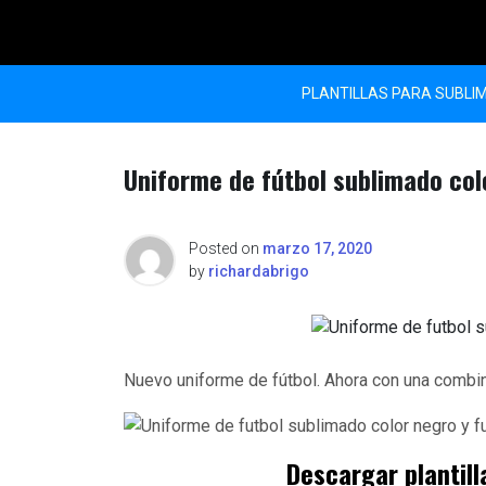
Skip
to
content
PLANTILLAS PARA SUBLI
Uniforme de fútbol sublimado col
Posted on
marzo 17, 2020
by
richardabrigo
Nuevo uniforme de fútbol. Ahora con una combin
Descargar plantill