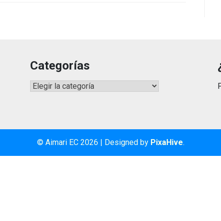
Categorías
Categorías
© Aimari EC 2026
|
Designed by
PixaHive
.