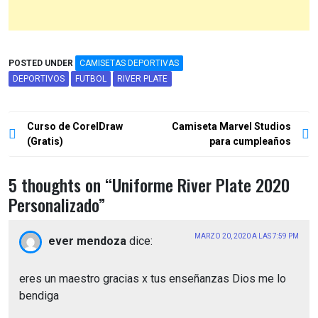
POSTED UNDER
CAMISETAS DEPORTIVAS
DEPORTIVOS
FUTBOL
RIVER PLATE
Navegación
Curso de CorelDraw
Camiseta Marvel Studios
de
(Gratis)
para cumpleaños
entradas
5 thoughts on “
Uniforme River Plate 2020
Personalizado
”
MARZO 20, 2020 A LAS 7:59 PM
ever mendoza
dice:
eres un maestro gracias x tus enseñanzas Dios me lo
bendiga